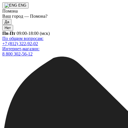
ENG
Помона
Ваш город —
Помона
?
Да
Нет
Пн-Пт
09:00-18:00 (мск)
По общим вопросам:
+7 (812) 322-92-02
Интернет-магазин:
8 800 302-56-12