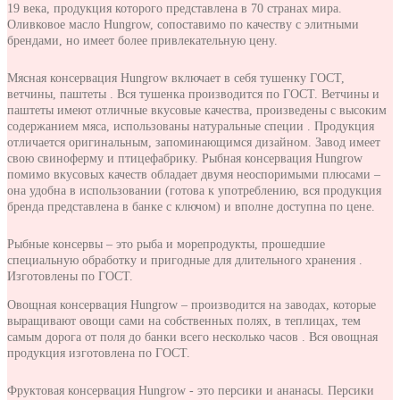
19 века, продукция которого представлена в 70 странах мира.
Оливковое масло Hungrow, сопоставимо по качеству с элитными
брендами, но имеет более привлекательную цену.
Мясная консервация Hungrow включает в себя тушенку ГОСТ,
ветчины, паштеты . Вся тушенка производится по ГОСТ. Ветчины и
паштеты имеют отличные вкусовые качества, произведены с высоким
содержанием мяса, использованы натуральные специи . Продукция
отличается оригинальным, запоминающимся дизайном. Завод имеет
свою свиноферму и птицефабрику. Рыбная консервация Hungrow
помимо вкусовых качеств обладает двумя неоспоримыми плюсами –
она удобна в использовании (готова к употреблению, вся продукция
бренда представлена в банке с ключом) и вполне доступна по цене.
Рыбные консервы – это рыба и морепродукты, прошедшие
специальную обработку и пригодные для длительного хранения .
Изготовлены по ГОСТ.
Овощная консервация Hungrow – производится на заводах, которые
выращивают овощи сами на собственных полях, в теплицах, тем
самым дорога от поля до банки всего несколько часов . Вся овощная
продукция изготовлена по ГОСТ.
Фруктовая консервация Hungrow - это персики и ананасы. Персики