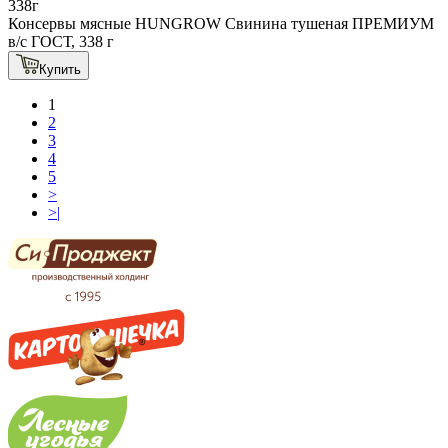
338г
Консервы мясные HUNGROW Свинина тушеная ПРЕМИУМ
в/с ГОСТ, 338 г
Купить
1
2
3
4
5
>
>|